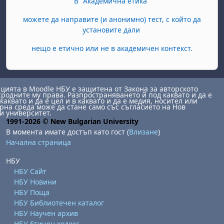
В "Академична етика"
можете да направите (и анонимно) тест, с който да
установите дали
нещо е етично или не в академичен контекст.
ията в Moodle НБУ е защитена от Закона за авторското
сродните му права. Разпространяването й под каквато и да е
каквато и да е цел и в каквато и да е медия, носител или
на среда може да стане само със съгласието на Нов
и университет.
1991-2026 © New Bulgarian University
В момента имате достъп като гост (
Влизане
)
Начална страница
НБУ
НБУ Сайт
НБУ Новини
НБУ Поща
НБУ Библиотечен каталог
НБУ Научен архив
НБУ Етичен кодекс