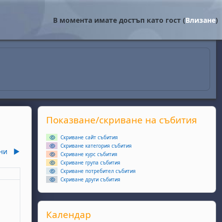
В момента имате достъп като гост (
Влизане
)
Supplementary blocks
Прескочи Показване/скриване на събития
Показване/скриване на събития
Скриване сайт събития
Скриване категория събития
ни
▶︎
Скриване курс събития
Скриване група събития
Скриване потребител събития
еля
Скриване други събития
ота, 2 май
събития, неделя, 3 май
Прескочи Календар
Календар