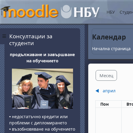
Прескочи на основнот
НБУ
Студе
Блокове
Прескочи Консултации за студенти
Консултации за
Календар
Страничен панел
студенти
Начална страница
продължаване и завършване
на обучението
Месец
◀︎
април
Понеделник
вт
Пон
Вт
•
недостатъчно кредити или
проблеми с дипломирането
•
възобновяване на обучението