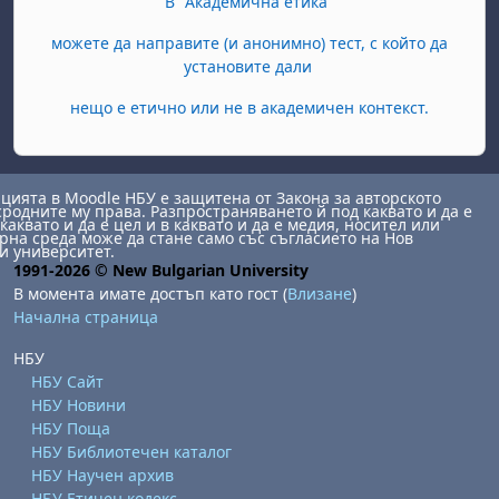
В "Академична етика"
можете да направите (и анонимно) тест, с който да
установите дали
нещо е етично или не в академичен контекст.
ията в Moodle НБУ е защитена от Закона за авторското
сродните му права. Разпространяването й под каквато и да е
каквато и да е цел и в каквато и да е медия, носител или
на среда може да стане само със съгласието на Нов
и университет.
1991-2026 © New Bulgarian University
В момента имате достъп като гост (
Влизане
)
Начална страница
НБУ
НБУ Сайт
НБУ Новини
НБУ Поща
НБУ Библиотечен каталог
НБУ Научен архив
НБУ Етичен кодекс