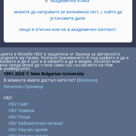
В "Академична етика"
можете да направите (и анонимно) тест, с който да
установите дали
нещо е етично или не в академичен контекст.
ията в Moodle НБУ е защитена от Закона за авторското
сродните му права. Разпространяването й под каквато и да е
каквато и да е цел и в каквато и да е медия, носител или
на среда може да стане само със съгласието на Нов
и университет.
1991-2026 © New Bulgarian University
В момента имате достъп като гост (
Влизане
)
Начална страница
НБУ
НБУ Сайт
НБУ Новини
НБУ Поща
НБУ Библиотечен каталог
НБУ Научен архив
НБУ Етичен кодекс