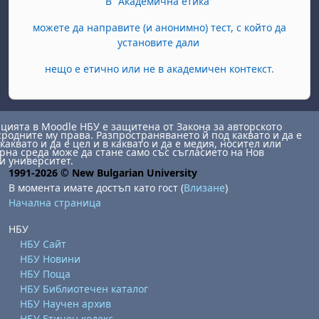
В "Академична етика"
можете да направите (и анонимно) тест, с който да
установите дали
нещо е етично или не в академичен контекст.
ията в Moodle НБУ е защитена от Закона за авторското
сродните му права. Разпространяването й под каквато и да е
каквато и да е цел и в каквато и да е медия, носител или
на среда може да стане само със съгласието на Нов
и университет.
1991-2026 © New Bulgarian University
В момента имате достъп като гост (
Влизане
)
Начална страница
НБУ
НБУ Сайт
НБУ Новини
НБУ Поща
НБУ Библиотечен каталог
НБУ Научен архив
НБУ Етичен кодекс