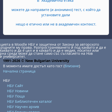
В "Академична етика"
можете да направите (и анонимно) тест, с който да
установите дали
нещо е етично или не в академичен контекст.
ията в Moodle НБУ е защитена от Закона за авторското
сродните му права. Разпространяването й под каквато и да е
каквато и да е цел и в каквато и да е медия, носител или
на среда може да стане само със съгласието на Нов
и университет.
1991-2026 © New Bulgarian University
В момента имате достъп като гост (
Влизане
)
Начална страница
НБУ
НБУ Сайт
НБУ Новини
НБУ Поща
НБУ Библиотечен каталог
НБУ Научен архив
НБУ Етичен кодекс