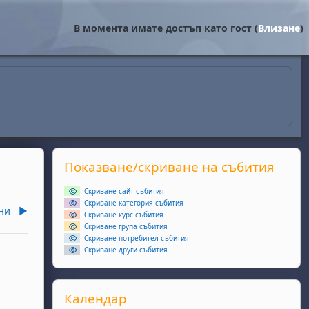
В момента имате достъп като гост (
Влизане
)
Supplementary blocks
Прескочи Показване/скриване на събития
Показване/скриване на събития
Скриване сайт събития
Скриване категория събития
ни
▶︎
Скриване курс събития
Скриване група събития
Скриване потребител събития
еля
Скриване други събития
ота, 2 май
събития, неделя, 3 май
Прескочи Календар
Календар