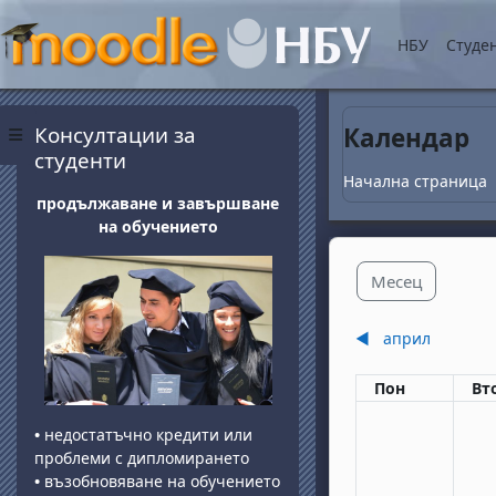
Прескочи на основнот
НБУ
Студе
Блокове
Прескочи Консултации за студенти
Консултации за
Календар
Страничен панел
студенти
Начална страница
продължаване и завършване
на обучението
Месец
◀︎
април
Понеделник
вт
Пон
Вт
•
недостатъчно кредити или
проблеми с дипломирането
•
възобновяване на обучението