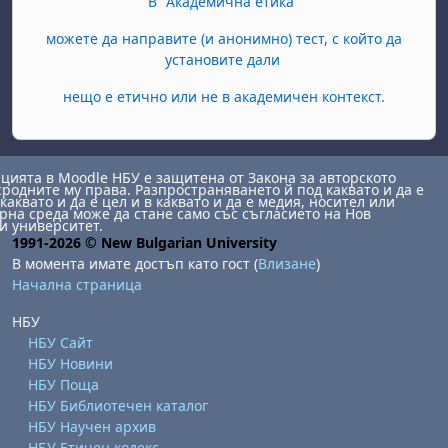
В "Академична етика"
можете да направите (и анонимно) тест, с който да
установите дали
нещо е етично или не в академичен контекст.
ията в Moodle НБУ е защитена от Закона за авторското
сродните му права. Разпространяването й под каквато и да е
каквато и да е цел и в каквато и да е медия, носител или
на среда може да стане само със съгласието на Нов
и университет.
1991-2026 © New Bulgarian University
В момента имате достъп като гост (
Влизане
)
Начална страница
НБУ
НБУ Сайт
НБУ Новини
НБУ Поща
НБУ Библиотечен каталог
НБУ Научен архив
НБУ Етичен кодекс