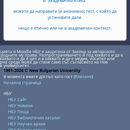
В "Академична етика"
можете да направите (и анонимно) тест, с който да
установите дали
нещо е етично или не в академичен контекст.
ията в Moodle НБУ е защитена от Закона за авторското
сродните му права. Разпространяването й под каквато и да е
каквато и да е цел и в каквато и да е медия, носител или
на среда може да стане само със съгласието на Нов
и университет.
1991-2026 © New Bulgarian University
В момента имате достъп като гост (
Влизане
)
Начална страница
НБУ
НБУ Сайт
НБУ Новини
НБУ Поща
НБУ Библиотечен каталог
НБУ Научен архив
НБУ Етичен кодекс