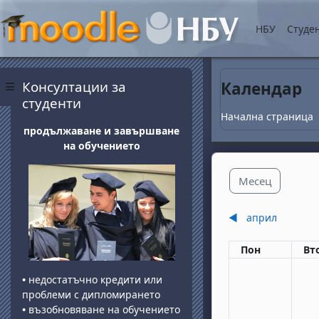
Прескочи на основнот
НБУ
Студе
Блокове
Прескочи Консултации за студенти
Консултации за
Календар
Страничен панел
студенти
Начална страница
продължаване и завършване
на обучението
Месец
◀︎
април
Понеделник
вт
Пон
Вт
•
недостатъчно кредити или
проблеми с дипломирането
•
възобновяване на обучението