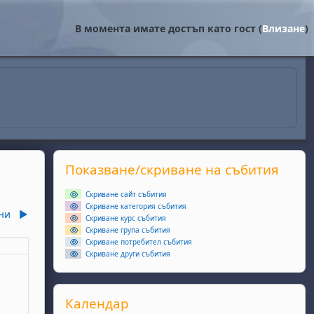
В момента имате достъп като гост (
Влизане
)
Supplementary blocks
Прескочи Показване/скриване на събития
Показване/скриване на събития
Скриване сайт събития
Скриване категория събития
ни
▶︎
Скриване курс събития
Скриване група събития
Скриване потребител събития
еля
Скриване други събития
ота, 2 май
събития, неделя, 3 май
Прескочи Календар
Календар