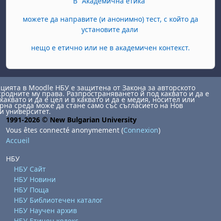
В "Академична етика"
можете да направите (и анонимно) тест, с който да
установите дали
нещо е етично или не в академичен контекст.
ията в Moodle НБУ е защитена от Закона за авторското
сродните му права. Разпространяването й под каквато и да е
каквато и да е цел и в каквато и да е медия, носител или
на среда може да стане само със съгласието на Нов
и университет.
1991-2026 © New Bulgarian University
Vous êtes connecté anonymement (
Connexion
)
Accueil
НБУ
НБУ Сайт
НБУ Новини
НБУ Поща
НБУ Библиотечен каталог
НБУ Научен архив
НБУ Етичен кодекс