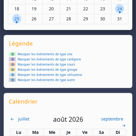
Aucun événement, lundi 18 mai
Aucun événement, mardi 19 mai
Aucun événement, mercredi 20 mai
Aucun événement, jeudi 21 mai
Aucun événement, vendred
Aucun événement,
1 événeme
18
19
20
21
22
23
24
1 événement, lundi 25 mai
Aucun événement, mardi 26 mai
Aucun événement, mercredi 27 mai
Aucun événement, jeudi 28 mai
Aucun événement, vendred
Aucun événement,
Aucun évé
25
26
27
28
29
30
31
Supplementary blocks
Passer Légende
Légende
Masquer les événements de type site
Masquer les événements de type catégorie
Masquer les événements de type cours
Masquer les événements de type groupe
Masquer les événements de type utilisateur
Masquer les événements de type autre
Passer Calendrier
Calendrier
août 2026
←
juillet
septembre
→
Lundi
Mardi
Mercredi
Jeudi
Vendredi
Samedi
Dimanch
Lu
Ma
Me
Je
Ve
Sa
Di