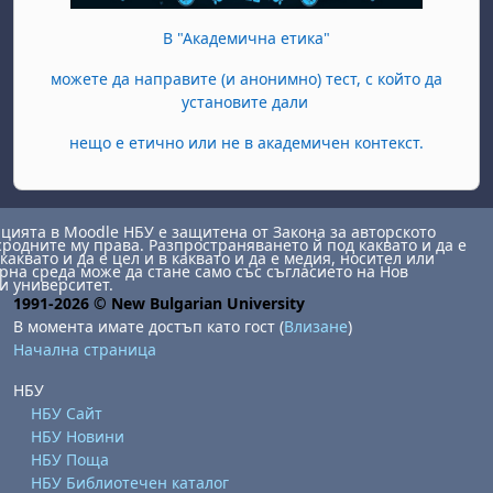
В "Академична етика"
можете да направите (и анонимно) тест, с който да
установите дали
нещо е етично или не в академичен контекст.
ията в Moodle НБУ е защитена от Закона за авторското
сродните му права. Разпространяването й под каквато и да е
каквато и да е цел и в каквато и да е медия, носител или
на среда може да стане само със съгласието на Нов
и университет.
1991-2026 © New Bulgarian University
В момента имате достъп като гост (
Влизане
)
Начална страница
НБУ
НБУ Сайт
НБУ Новини
НБУ Поща
НБУ Библиотечен каталог