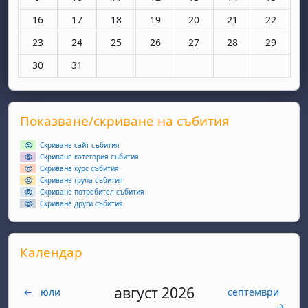
Няма събития, понеделник, 16 март
Няма събития, вторник, 17 март
Няма събития, сряда, 18 март
Няма събития, четвъртък, 19 мар
Няма събития, петък, 20 
Няма събития, съ
Няма съби
16
17
18
19
20
21
22
Няма събития, понеделник, 23 март
Няма събития, вторник, 24 март
Няма събития, сряда, 25 март
Няма събития, четвъртък, 26 мар
Няма събития, петък, 27 
Няма събития, съ
Няма съби
23
24
25
26
27
28
29
Няма събития, понеделник, 30 март
Няма събития, вторник, 31 март
30
31
Supplementary blocks
Прескочи Показване/скриване на събития
Показване/скриване на събития
Скриване сайт събития
Скриване категория събития
Скриване курс събития
Скриване група събития
Скриване потребител събития
Скриване други събития
Прескочи Календар
Календар
август 2026
←
юли
септември
→