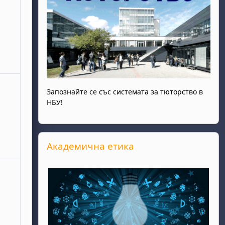
ота, 28 март
събития, неделя, 29 март
Запознайте се със системата за тюторство в
НБУ!
Прескочи Академична етика
Академична етика