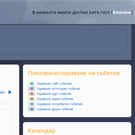
В момента имате достъп като гост (
Влизане
)
Supplementary blocks
Прескочи Показване/скриване на събития
Показване/скриване на събития
Скриване сайт събития
Скриване категория събития
ил
▶︎
Скриване курс събития
Скриване група събития
Скриване потребител събития
еля
Скриване други събития
събития, неделя, 1 март
Прескочи Календар
Календар