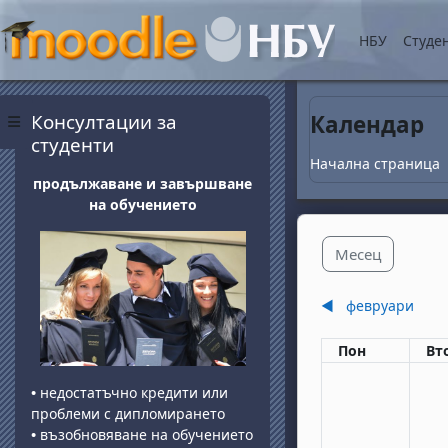
Прескочи на основнот
НБУ
Студе
Блокове
Прескочи Консултации за студенти
Консултации за
Календар
Страничен панел
студенти
Начална страница
продължаване и завършване
на обучението
Месец
◀︎
февруари
Понеделник
вт
Пон
Вт
•
недостатъчно кредити или
проблеми с дипломирането
•
възобновяване на обучението