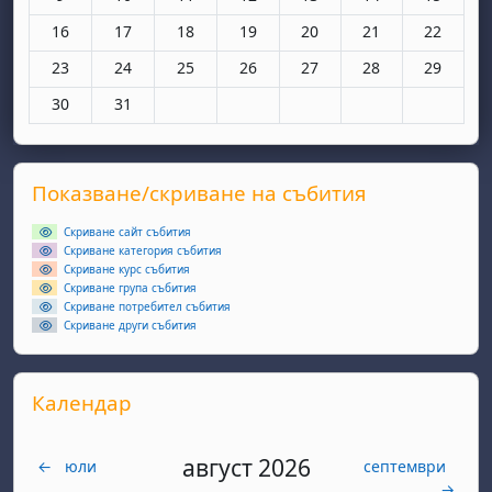
Няма събития, понеделник, 16 март
Няма събития, вторник, 17 март
Няма събития, сряда, 18 март
Няма събития, четвъртък, 19 мар
Няма събития, петък, 20 
Няма събития, съ
Няма съби
16
17
18
19
20
21
22
Няма събития, понеделник, 23 март
Няма събития, вторник, 24 март
Няма събития, сряда, 25 март
Няма събития, четвъртък, 26 мар
Няма събития, петък, 27 
Няма събития, съ
Няма съби
23
24
25
26
27
28
29
Няма събития, понеделник, 30 март
Няма събития, вторник, 31 март
30
31
Supplementary blocks
Прескочи Показване/скриване на събития
Показване/скриване на събития
Скриване сайт събития
Скриване категория събития
Скриване курс събития
Скриване група събития
Скриване потребител събития
Скриване други събития
Прескочи Календар
Календар
август 2026
←
юли
септември
→