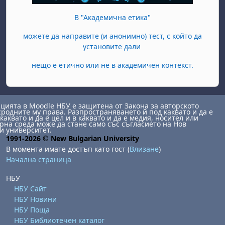
В "Академична етика"
можете да направите (и анонимно) тест, с който да
установите дали
нещо е етично или не в академичен контекст.
ията в Moodle НБУ е защитена от Закона за авторското
сродните му права. Разпространяването й под каквато и да е
каквато и да е цел и в каквато и да е медия, носител или
на среда може да стане само със съгласието на Нов
и университет.
1991-2026 © New Bulgarian University
В момента имате достъп като гост (
Влизане
)
Начална страница
НБУ
НБУ Сайт
НБУ Новини
НБУ Поща
НБУ Библиотечен каталог