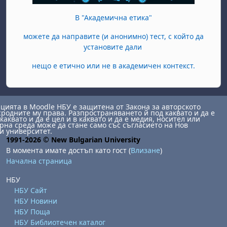
В "Академична етика"
можете да направите (и анонимно) тест, с който да
установите дали
нещо е етично или не в академичен контекст.
ията в Moodle НБУ е защитена от Закона за авторското
сродните му права. Разпространяването й под каквато и да е
каквато и да е цел и в каквато и да е медия, носител или
на среда може да стане само със съгласието на Нов
и университет.
1991-2026 © New Bulgarian University
В момента имате достъп като гост (
Влизане
)
Начална страница
НБУ
НБУ Сайт
НБУ Новини
НБУ Поща
НБУ Библиотечен каталог