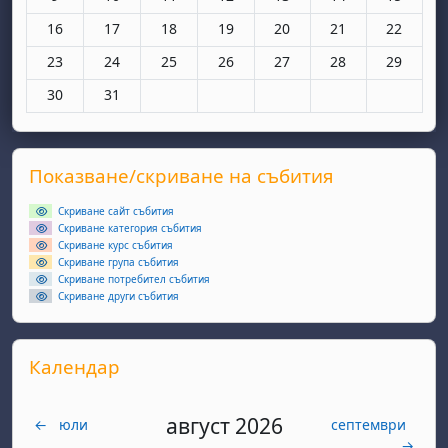
Няма събития, понеделник, 16 март
Няма събития, вторник, 17 март
Няма събития, сряда, 18 март
Няма събития, четвъртък, 19 мар
Няма събития, петък, 20 
Няма събития, съ
Няма съби
16
17
18
19
20
21
22
Няма събития, понеделник, 23 март
Няма събития, вторник, 24 март
Няма събития, сряда, 25 март
Няма събития, четвъртък, 26 мар
Няма събития, петък, 27 
Няма събития, съ
Няма съби
23
24
25
26
27
28
29
Няма събития, понеделник, 30 март
Няма събития, вторник, 31 март
30
31
Supplementary blocks
Прескочи Показване/скриване на събития
Показване/скриване на събития
Скриване сайт събития
Скриване категория събития
Скриване курс събития
Скриване група събития
Скриване потребител събития
Скриване други събития
Прескочи Календар
Календар
август 2026
←
юли
септември
→