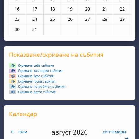
Няма събития, понеделник, 16 март
Няма събития, вторник, 17 март
Няма събития, сряда, 18 март
Няма събития, четвъртък, 19 мар
Няма събития, петък, 20 
Няма събития, съ
Няма съби
16
17
18
19
20
21
22
Няма събития, понеделник, 23 март
Няма събития, вторник, 24 март
Няма събития, сряда, 25 март
Няма събития, четвъртък, 26 мар
Няма събития, петък, 27 
Няма събития, съ
Няма съби
23
24
25
26
27
28
29
Няма събития, понеделник, 30 март
Няма събития, вторник, 31 март
30
31
Supplementary blocks
Прескочи Показване/скриване на събития
Показване/скриване на събития
Скриване сайт събития
Скриване категория събития
Скриване курс събития
Скриване група събития
Скриване потребител събития
Скриване други събития
Прескочи Календар
Календар
август 2026
←
юли
септември
→