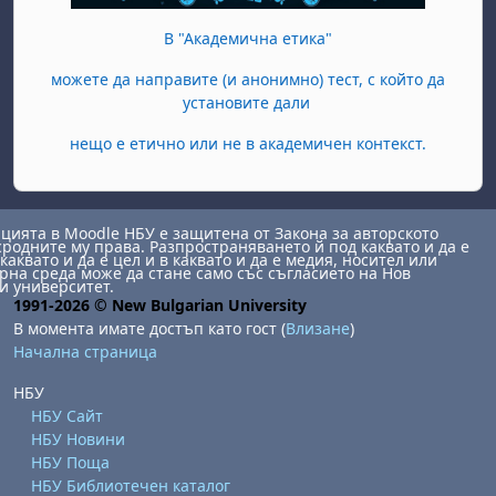
В "Академична етика"
можете да направите (и анонимно) тест, с който да
установите дали
нещо е етично или не в академичен контекст.
ията в Moodle НБУ е защитена от Закона за авторското
сродните му права. Разпространяването й под каквато и да е
каквато и да е цел и в каквато и да е медия, носител или
на среда може да стане само със съгласието на Нов
и университет.
1991-2026 © New Bulgarian University
В момента имате достъп като гост (
Влизане
)
Начална страница
НБУ
НБУ Сайт
НБУ Новини
НБУ Поща
НБУ Библиотечен каталог