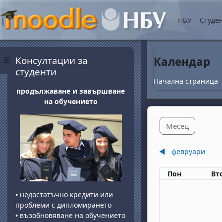
Прескочи на основнот
НБУ
Студе
Блокове
Прескочи Консултации за студенти
Консултации за
Календар
Страничен панел
студенти
Начална страница
продължаване и завършване
на обучението
Месец
◀︎
февруари
Понеделник
вт
Пон
Вт
•
недостатъчно кредити или
проблеми с дипломирането
•
възобновяване на обучението