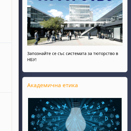
ота, 28 март
събития, неделя, 29 март
Запознайте се със системата за тюторство в
НБУ!
Прескочи Академична етика
Академична етика