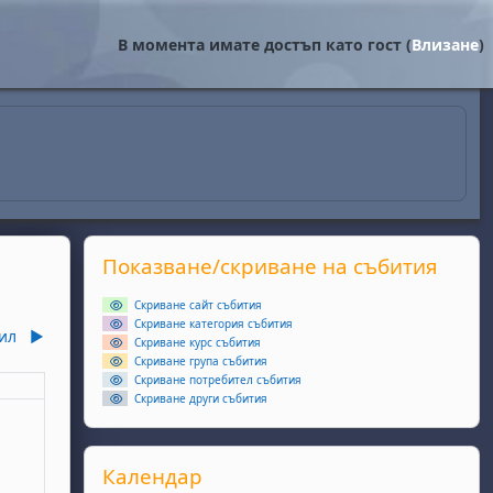
В момента имате достъп като гост (
Влизане
)
Supplementary blocks
Прескочи Показване/скриване на събития
Показване/скриване на събития
Скриване сайт събития
Скриване категория събития
ил
▶︎
Скриване курс събития
Скриване група събития
Скриване потребител събития
еля
Скриване други събития
събития, неделя, 1 март
Прескочи Календар
Календар