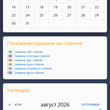
Няма събития, понеделник, 16 март
Няма събития, вторник, 17 март
Няма събития, сряда, 18 март
Няма събития, четвъртък, 19 мар
Няма събития, петък, 20 
Няма събития, съ
Няма съби
16
17
18
19
20
21
22
Няма събития, понеделник, 23 март
Няма събития, вторник, 24 март
Няма събития, сряда, 25 март
Няма събития, четвъртък, 26 мар
Няма събития, петък, 27 
Няма събития, съ
Няма съби
23
24
25
26
27
28
29
Няма събития, понеделник, 30 март
Няма събития, вторник, 31 март
30
31
Supplementary blocks
Прескочи Показване/скриване на събития
Показване/скриване на събития
Скриване сайт събития
Скриване категория събития
Скриване курс събития
Скриване група събития
Скриване потребител събития
Скриване други събития
Прескочи Календар
Календар
август 2026
←
юли
септември
→