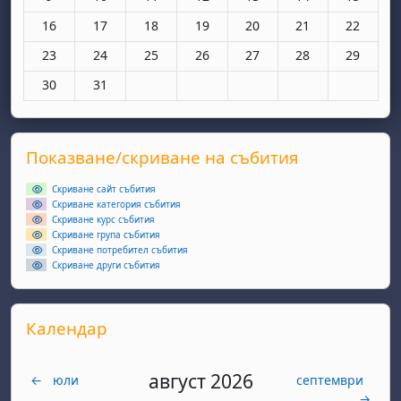
Няма събития, понеделник, 16 март
Няма събития, вторник, 17 март
Няма събития, сряда, 18 март
Няма събития, четвъртък, 19 мар
Няма събития, петък, 20 
Няма събития, съ
Няма съби
16
17
18
19
20
21
22
Няма събития, понеделник, 23 март
Няма събития, вторник, 24 март
Няма събития, сряда, 25 март
Няма събития, четвъртък, 26 мар
Няма събития, петък, 27 
Няма събития, съ
Няма съби
23
24
25
26
27
28
29
Няма събития, понеделник, 30 март
Няма събития, вторник, 31 март
30
31
Supplementary blocks
Прескочи Показване/скриване на събития
Показване/скриване на събития
Скриване сайт събития
Скриване категория събития
Скриване курс събития
Скриване група събития
Скриване потребител събития
Скриване други събития
Прескочи Календар
Календар
август 2026
←
юли
септември
→