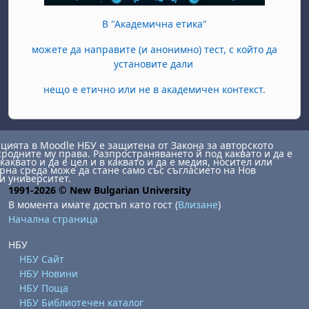
В "Академична етика"
можете да направите (и анонимно) тест, с който да
установите дали
нещо е етично или не в академичен контекст.
ията в Moodle НБУ е защитена от Закона за авторското
сродните му права. Разпространяването й под каквато и да е
каквато и да е цел и в каквато и да е медия, носител или
на среда може да стане само със съгласието на Нов
и университет.
1991-2026 © New Bulgarian University
В момента имате достъп като гост (
Влизане
)
Начална страница
НБУ
НБУ Сайт
НБУ Новини
НБУ Поща
НБУ Библиотечен каталог