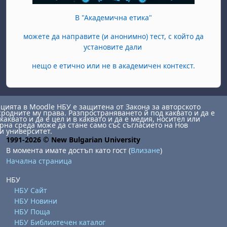
В "Академична етика"
можете да направите (и анонимно) тест, с който да
установите дали
нещо е етично или не в академичен контекст.
ията в Moodle НБУ е защитена от Закона за авторското
сродните му права. Разпространяването й под каквато и да е
каквато и да е цел и в каквато и да е медия, носител или
на среда може да стане само със съгласието на Нов
и университет.
1991-2026 © New Bulgarian University
В момента имате достъп като гост (
Влизане
)
Начална страница
НБУ
НБУ Сайт
НБУ Новини
НБУ Поща
НБУ Библиотечен каталог