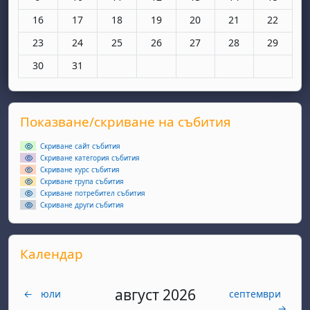
Няма събития, понеделник, 16 март
Няма събития, вторник, 17 март
Няма събития, сряда, 18 март
Няма събития, четвъртък, 19 мар
Няма събития, петък, 20 
Няма събития, съ
Няма съби
16
17
18
19
20
21
22
Няма събития, понеделник, 23 март
Няма събития, вторник, 24 март
Няма събития, сряда, 25 март
Няма събития, четвъртък, 26 мар
Няма събития, петък, 27 
Няма събития, съ
Няма съби
23
24
25
26
27
28
29
Няма събития, понеделник, 30 март
Няма събития, вторник, 31 март
30
31
Supplementary blocks
Прескочи Показване/скриване на събития
Показване/скриване на събития
Скриване сайт събития
Скриване категория събития
Скриване курс събития
Скриване група събития
Скриване потребител събития
Скриване други събития
Прескочи Календар
Календар
август 2026
←
юли
септември
→