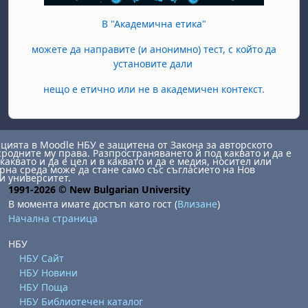
В "Академична етика"
можете да направите (и анонимно) тест, с който да
установите дали
нещо е етично или не в академичен контекст.
ията в Moodle НБУ е защитена от Закона за авторското
сродните му права. Разпространяването й под каквато и да е
каквато и да е цел и в каквато и да е медия, носител или
на среда може да стане само със съгласието на Нов
и университет.
1991-2026 © New Bulgarian University
В момента имате достъп като гост (
Влизане
)
Начална страница
НБУ
НБУ Сайт
НБУ Новини
НБУ Поща
НБУ Библиотечен каталог