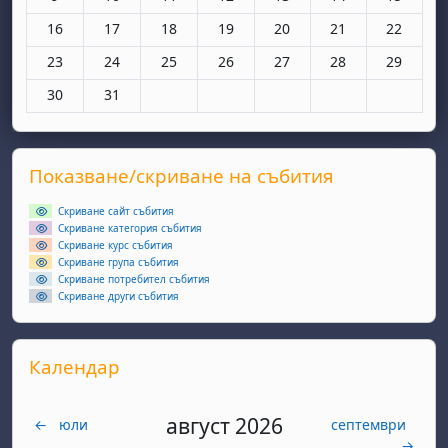
Няма събития, понеделник, 16 март
Няма събития, вторник, 17 март
Няма събития, сряда, 18 март
Няма събития, четвъртък, 19 мар
Няма събития, петък, 20 
Няма събития, съ
Няма съби
16
17
18
19
20
21
22
Няма събития, понеделник, 23 март
Няма събития, вторник, 24 март
Няма събития, сряда, 25 март
Няма събития, четвъртък, 26 мар
Няма събития, петък, 27 
Няма събития, съ
Няма съби
23
24
25
26
27
28
29
Няма събития, понеделник, 30 март
Няма събития, вторник, 31 март
30
31
Supplementary blocks
Прескочи Показване/скриване на събития
Показване/скриване на събития
Скриване сайт събития
Скриване категория събития
Скриване курс събития
Скриване група събития
Скриване потребител събития
Скриване други събития
Прескочи Календар
Календар
август 2026
←
юли
септември
→