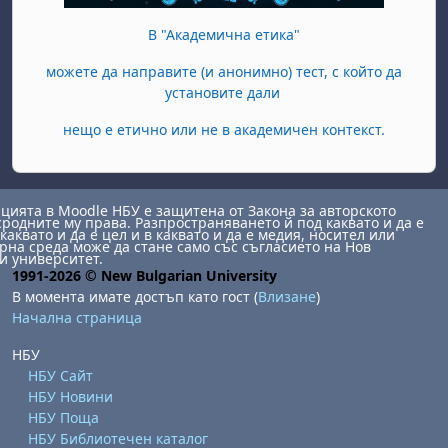
В "Академична етика"
можете да направите (и анонимно) тест, с който да
установите дали
нещо е етично или не в академичен контекст.
ията в Moodle НБУ е защитена от Закона за авторското
сродните му права. Разпространяването й под каквато и да е
каквато и да е цел и в каквато и да е медия, носител или
на среда може да стане само със съгласието на Нов
и университет.
1991-2026 © New Bulgarian University
В момента имате достъп като гост (
Влизане
)
Начална страница
НБУ
НБУ Сайт
НБУ Новини
НБУ Поща
НБУ Библиотечен каталог