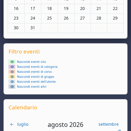
Nessun evento, lunedì 16 marzo
Nessun evento, martedì 17 marzo
Nessun evento, mercoledì 18 marzo
Nessun evento, giovedì 19 marzo
Nessun evento, venerdì 20
Nessun evento, sa
Nessun ev
16
17
18
19
20
21
22
Nessun evento, lunedì 23 marzo
Nessun evento, martedì 24 marzo
Nessun evento, mercoledì 25 marzo
Nessun evento, giovedì 26 marzo
Nessun evento, venerdì 27
Nessun evento, sa
Nessun ev
23
24
25
26
27
28
29
Nessun evento, lunedì 30 marzo
Nessun evento, martedì 31 marzo
30
31
Supplementary blocks
Salta Filtro eventi
Filtro eventi
Nascondi eventi sito
Nascondi eventi di categoria
Nascondi eventi di corso
Nascondi eventi di gruppo
Nascondi eventi dell'utente
Nascondi eventi altri
Salta Calendario
Calendario
agosto 2026
←
luglio
settembre
→