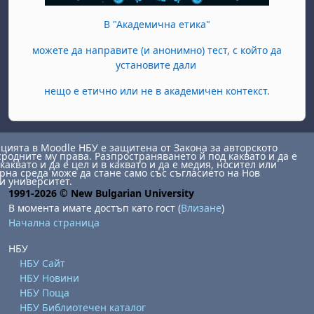
В "Академична етика"
можете да направите (и анонимно) тест, с който да
установите дали
нещо е етично или не в академичен контекст.
ията в Moodle НБУ е защитена от Закона за авторското
сродните му права. Разпространяването й под каквато и да е
каквато и да е цел и в каквато и да е медия, носител или
на среда може да стане само със съгласието на Нов
и университет.
1991-2026 © New Bulgarian University
В момента имате достъп като гост (
Влизане
)
Начална страница
НБУ
НБУ Сайт
НБУ Новини
НБУ Поща
НБУ Библиотечен каталог