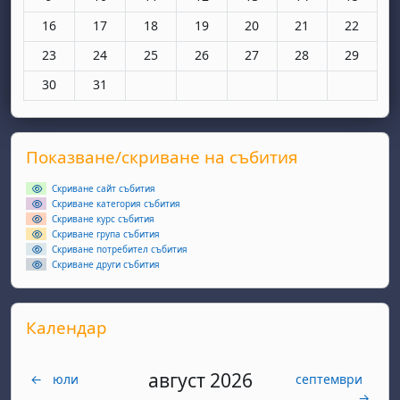
Няма събития, понеделник, 16 март
Няма събития, вторник, 17 март
Няма събития, сряда, 18 март
Няма събития, четвъртък, 19 мар
Няма събития, петък, 20 
Няма събития, съ
Няма съби
16
17
18
19
20
21
22
Няма събития, понеделник, 23 март
Няма събития, вторник, 24 март
Няма събития, сряда, 25 март
Няма събития, четвъртък, 26 мар
Няма събития, петък, 27 
Няма събития, съ
Няма съби
23
24
25
26
27
28
29
Няма събития, понеделник, 30 март
Няма събития, вторник, 31 март
30
31
Supplementary blocks
Прескочи Показване/скриване на събития
Показване/скриване на събития
Скриване сайт събития
Скриване категория събития
Скриване курс събития
Скриване група събития
Скриване потребител събития
Скриване други събития
Прескочи Календар
Календар
август 2026
←
юли
септември
→