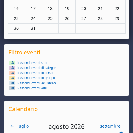
Nessun evento, lunedì 16 marzo
Nessun evento, martedì 17 marzo
Nessun evento, mercoledì 18 marzo
Nessun evento, giovedì 19 marzo
Nessun evento, venerdì 20
Nessun evento, sa
Nessun ev
16
17
18
19
20
21
22
Nessun evento, lunedì 23 marzo
Nessun evento, martedì 24 marzo
Nessun evento, mercoledì 25 marzo
Nessun evento, giovedì 26 marzo
Nessun evento, venerdì 27
Nessun evento, sa
Nessun ev
23
24
25
26
27
28
29
Nessun evento, lunedì 30 marzo
Nessun evento, martedì 31 marzo
30
31
Supplementary blocks
Salta Filtro eventi
Filtro eventi
Nascondi eventi sito
Nascondi eventi di categoria
Nascondi eventi di corso
Nascondi eventi di gruppo
Nascondi eventi dell'utente
Nascondi eventi altri
Salta Calendario
Calendario
agosto 2026
←
luglio
settembre
→