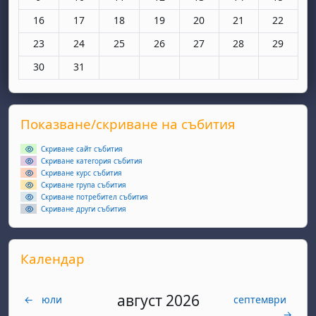
Няма събития, понеделник, 16 март
Няма събития, вторник, 17 март
Няма събития, сряда, 18 март
Няма събития, четвъртък, 19 мар
Няма събития, петък, 20 
Няма събития, съ
Няма съби
16
17
18
19
20
21
22
Няма събития, понеделник, 23 март
Няма събития, вторник, 24 март
Няма събития, сряда, 25 март
Няма събития, четвъртък, 26 мар
Няма събития, петък, 27 
Няма събития, съ
Няма съби
23
24
25
26
27
28
29
Няма събития, понеделник, 30 март
Няма събития, вторник, 31 март
30
31
Supplementary blocks
Прескочи Показване/скриване на събития
Показване/скриване на събития
Скриване сайт събития
Скриване категория събития
Скриване курс събития
Скриване група събития
Скриване потребител събития
Скриване други събития
Прескочи Календар
Календар
август 2026
←
юли
септември
→