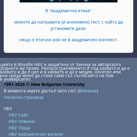
В "Академична етика"
можете да направите (и анонимно) тест, с който да
установите дали
нещо е етично или не в академичен контекст.
ията в Moodle НБУ е защитена от Закона за авторското
сродните му права. Разпространяването й под каквато и да е
каквато и да е цел и в каквато и да е медия, носител или
на среда може да стане само със съгласието на Нов
и университет.
1991-2026 © New Bulgarian University
В момента имате достъп като гост (
Влизане
)
Начална страница
НБУ
НБУ Сайт
НБУ Новини
НБУ Поща
НБУ Библиотечен каталог