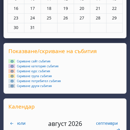
Няма събития, понеделник, 16 март
Няма събития, вторник, 17 март
Няма събития, сряда, 18 март
Няма събития, четвъртък, 19 мар
Няма събития, петък, 20 
Няма събития, съ
Няма съби
16
17
18
19
20
21
22
Няма събития, понеделник, 23 март
Няма събития, вторник, 24 март
Няма събития, сряда, 25 март
Няма събития, четвъртък, 26 мар
Няма събития, петък, 27 
Няма събития, съ
Няма съби
23
24
25
26
27
28
29
Няма събития, понеделник, 30 март
Няма събития, вторник, 31 март
30
31
Supplementary blocks
Прескочи Показване/скриване на събития
Показване/скриване на събития
Скриване сайт събития
Скриване категория събития
Скриване курс събития
Скриване група събития
Скриване потребител събития
Скриване други събития
Прескочи Календар
Календар
август 2026
←
юли
септември
→