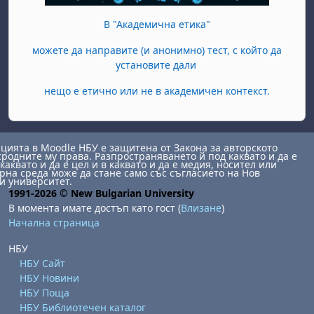
В "Академична етика"
можете да направите (и анонимно) тест, с който да
установите дали
нещо е етично или не в академичен контекст.
ията в Moodle НБУ е защитена от Закона за авторското
сродните му права. Разпространяването й под каквато и да е
каквато и да е цел и в каквато и да е медия, носител или
на среда може да стане само със съгласието на Нов
и университет.
1991-2026 © New Bulgarian University
В момента имате достъп като гост (
Влизане
)
Начална страница
НБУ
НБУ Сайт
НБУ Новини
НБУ Поща
НБУ Библиотечен каталог