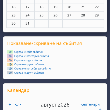
Няма събития, понеделник, 16 март
Няма събития, вторник, 17 март
Няма събития, сряда, 18 март
Няма събития, четвъртък, 19 мар
Няма събития, петък, 20 
Няма събития, съ
Няма съби
16
17
18
19
20
21
22
Няма събития, понеделник, 23 март
Няма събития, вторник, 24 март
Няма събития, сряда, 25 март
Няма събития, четвъртък, 26 мар
Няма събития, петък, 27 
Няма събития, съ
Няма съби
23
24
25
26
27
28
29
Няма събития, понеделник, 30 март
Няма събития, вторник, 31 март
30
31
Supplementary blocks
Прескочи Показване/скриване на събития
Показване/скриване на събития
Скриване сайт събития
Скриване категория събития
Скриване курс събития
Скриване група събития
Скриване потребител събития
Скриване други събития
Прескочи Календар
Календар
август 2026
←
юли
септември
→