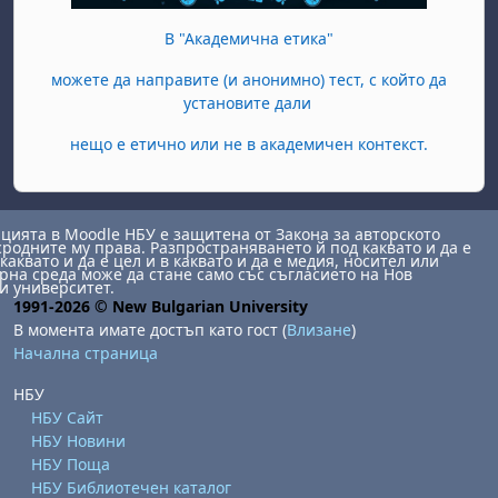
В "Академична етика"
можете да направите (и анонимно) тест, с който да
установите дали
нещо е етично или не в академичен контекст.
ията в Moodle НБУ е защитена от Закона за авторското
сродните му права. Разпространяването й под каквато и да е
каквато и да е цел и в каквато и да е медия, носител или
на среда може да стане само със съгласието на Нов
и университет.
1991-2026 © New Bulgarian University
В момента имате достъп като гост (
Влизане
)
Начална страница
НБУ
НБУ Сайт
НБУ Новини
НБУ Поща
НБУ Библиотечен каталог