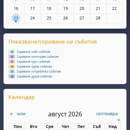
Няма събития, понеделник, 16 февруари
Няма събития, вторник, 17 февруари
Няма събития, сряда, 18 февруари
Няма събития, четвъртък, 19 фе
Няма събития, петък, 20
Няма събития, съ
Няма съби
16
17
18
19
20
21
22
1 събитие, понеделник, 23 февруари
Няма събития, вторник, 24 февруари
Няма събития, сряда, 25 февруари
Няма събития, четвъртък, 26 фе
Няма събития, петък, 27
Няма събития, съ
23
24
25
26
27
28
Supplementary blocks
Прескочи Показване/скриване на събития
Показване/скриване на събития
Скриване сайт събития
Скриване категория събития
Скриване курс събития
Скриване група събития
Скриване потребител събития
Скриване други събития
Прескочи Календар
Календар
август 2026
←
юли
септември
→
Понеделник
вторник
сряда
четвъртък
петък
събота
неделя
Пон
Вто
Сря
Чет
Пет
Съб
Нед