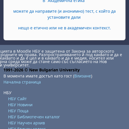
В "Академична етика"
можете да направите (и анонимно) тест, с който да
установите дали
нещо е етично или не в академичен контекст.
ията в Moodle НБУ е защитена от Закона за авторското
сродните му права. Разпространяването й под каквато и да е
каквато и да е цел и в каквато и да е медия, носител или
на среда може да стане само със съгласието на Нов
и университет.
1991-2026 © New Bulgarian University
В момента имате достъп като гост (
Влизане
)
Начална страница
НБУ
НБУ Сайт
НБУ Новини
НБУ Поща
НБУ Библиотечен каталог
НБУ Научен архив
НБУ Етичен кодекс