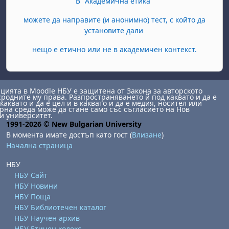
В "Академична етика"
можете да направите (и анонимно) тест, с който да
установите дали
нещо е етично или не в академичен контекст.
ията в Moodle НБУ е защитена от Закона за авторското
сродните му права. Разпространяването й под каквато и да е
каквато и да е цел и в каквато и да е медия, носител или
на среда може да стане само със съгласието на Нов
и университет.
1991-2026 © New Bulgarian University
В момента имате достъп като гост (
Влизане
)
Начална страница
НБУ
НБУ Сайт
НБУ Новини
НБУ Поща
НБУ Библиотечен каталог
НБУ Научен архив
НБУ Етичен кодекс