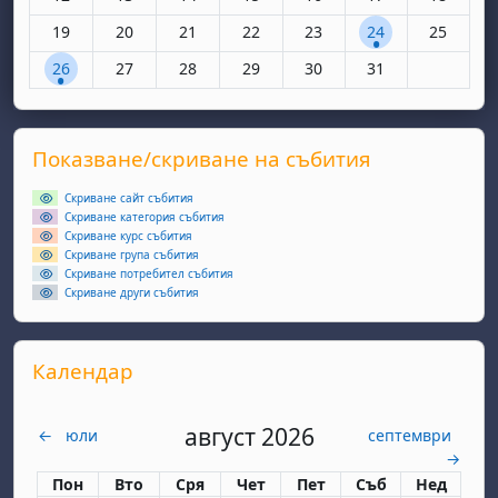
Няма събития, понеделник, 19 януари
Няма събития, вторник, 20 януари
Няма събития, сряда, 21 януари
Няма събития, четвъртък, 22 яну
Няма събития, петък, 23 
1 събитие, събота
Няма съби
19
20
21
22
23
24
25
1 събитие, понеделник, 26 януари
Няма събития, вторник, 27 януари
Няма събития, сряда, 28 януари
Няма събития, четвъртък, 29 яну
Няма събития, петък, 30 
Няма събития, съ
26
27
28
29
30
31
Supplementary blocks
Прескочи Показване/скриване на събития
Показване/скриване на събития
Скриване сайт събития
Скриване категория събития
Скриване курс събития
Скриване група събития
Скриване потребител събития
Скриване други събития
Прескочи Календар
Календар
август 2026
←
юли
септември
→
Понеделник
вторник
сряда
четвъртък
петък
събота
неделя
Пон
Вто
Сря
Чет
Пет
Съб
Нед