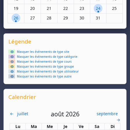
Aucun événement, lundi 19 janvier
Aucun événement, mardi 20 janvier
Aucun événement, mercredi 21 janvier
Aucun événement, jeudi 22 janvier
Aucun événement, vendredi
1 événement, same
Aucun évé
19
20
21
22
23
24
25
1 événement, lundi 26 janvier
Aucun événement, mardi 27 janvier
Aucun événement, mercredi 28 janvier
Aucun événement, jeudi 29 janvier
Aucun événement, vendredi
Aucun événement, 
26
27
28
29
30
31
Supplementary blocks
Passer Légende
Légende
Masquer les événements de type site
Masquer les événements de type catégorie
Masquer les événements de type cours
Masquer les événements de type groupe
Masquer les événements de type utilisateur
Masquer les événements de type autre
Passer Calendrier
Calendrier
août 2026
←
juillet
septembre
→
Lundi
Mardi
Mercredi
Jeudi
Vendredi
Samedi
Dimanch
Lu
Ma
Me
Je
Ve
Sa
Di