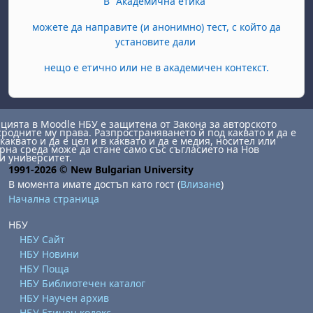
В "Академична етика"
можете да направите (и анонимно) тест, с който да
установите дали
нещо е етично или не в академичен контекст.
ията в Moodle НБУ е защитена от Закона за авторското
сродните му права. Разпространяването й под каквато и да е
каквато и да е цел и в каквато и да е медия, носител или
на среда може да стане само със съгласието на Нов
и университет.
1991-2026 © New Bulgarian University
В момента имате достъп като гост (
Влизане
)
Начална страница
НБУ
НБУ Сайт
НБУ Новини
НБУ Поща
НБУ Библиотечен каталог
НБУ Научен архив
НБУ Етичен кодекс