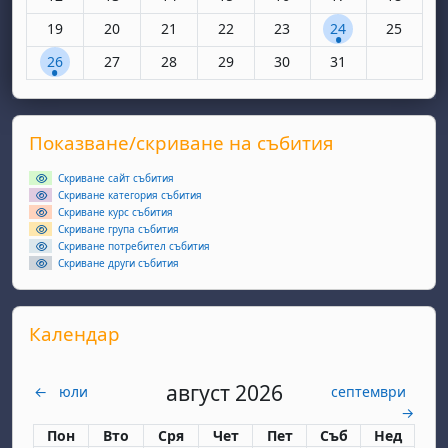
Няма събития, понеделник, 19 януари
Няма събития, вторник, 20 януари
Няма събития, сряда, 21 януари
Няма събития, четвъртък, 22 яну
Няма събития, петък, 23 
1 събитие, събота
Няма съби
19
20
21
22
23
24
25
1 събитие, понеделник, 26 януари
Няма събития, вторник, 27 януари
Няма събития, сряда, 28 януари
Няма събития, четвъртък, 29 яну
Няма събития, петък, 30 
Няма събития, съ
26
27
28
29
30
31
Supplementary blocks
Прескочи Показване/скриване на събития
Показване/скриване на събития
Скриване сайт събития
Скриване категория събития
Скриване курс събития
Скриване група събития
Скриване потребител събития
Скриване други събития
Прескочи Календар
Календар
август 2026
←
юли
септември
→
Понеделник
вторник
сряда
четвъртък
петък
събота
неделя
Пон
Вто
Сря
Чет
Пет
Съб
Нед