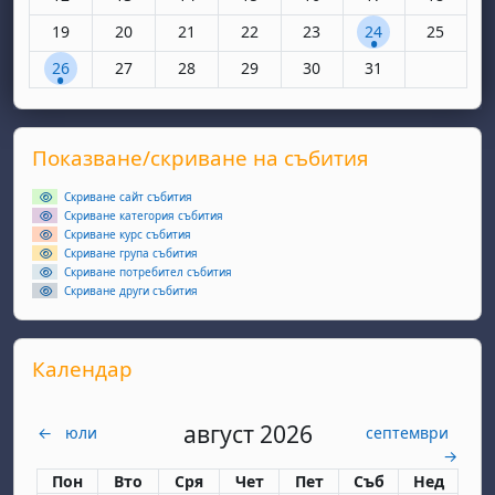
Няма събития, понеделник, 19 януари
Няма събития, вторник, 20 януари
Няма събития, сряда, 21 януари
Няма събития, четвъртък, 22 яну
Няма събития, петък, 23 
1 събитие, събота
Няма съби
19
20
21
22
23
24
25
1 събитие, понеделник, 26 януари
Няма събития, вторник, 27 януари
Няма събития, сряда, 28 януари
Няма събития, четвъртък, 29 яну
Няма събития, петък, 30 
Няма събития, съ
26
27
28
29
30
31
Supplementary blocks
Прескочи Показване/скриване на събития
Показване/скриване на събития
Скриване сайт събития
Скриване категория събития
Скриване курс събития
Скриване група събития
Скриване потребител събития
Скриване други събития
Прескочи Календар
Календар
август 2026
←
юли
септември
→
Понеделник
вторник
сряда
четвъртък
петък
събота
неделя
Пон
Вто
Сря
Чет
Пет
Съб
Нед