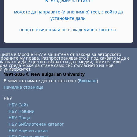
В "Академична етика"
можете да направите (и анонимно) тест, с който да
установите дали
нещо е етично или не в академичен контекст.
ията в Moodle НБУ е защитена от Закона за авторското
сродните му права. Разпространяването й под каквато и да е
каквато и да е цел и в каквато и да е медия, носител или
на среда може да стане само със съгласието на Нов
и университет.
1991-2026 © New Bulgarian University
В момента имате достъп като гост (
Влизане
)
Начална страница
НБУ
НБУ Сайт
НБУ Новини
НБУ Поща
НБУ Библиотечен каталог
НБУ Научен архив
НБУ Етичен кодекс