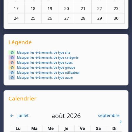
Aucun événement, lundi 17 novembre
Aucun événement, mardi 18 novembre
Aucun événement, mercredi 19 novembre
Aucun événement, jeudi 20 novem
Aucun événement, vendre
Aucun événement,
Aucun év
17
18
19
20
21
22
23
Aucun événement, lundi 24 novembre
Aucun événement, mardi 25 novembre
Aucun événement, mercredi 26 novembre
Aucun événement, jeudi 27 novem
Aucun événement, vendre
Aucun événement,
Aucun év
24
25
26
27
28
29
30
Supplementary blocks
Passer Légende
Légende
Masquer les événements de type site
Masquer les événements de type catégorie
Masquer les événements de type cours
Masquer les événements de type groupe
Masquer les événements de type utilisateur
Masquer les événements de type autre
Passer Calendrier
Calendrier
août 2026
←
juillet
septembre
→
Lundi
Mardi
Mercredi
Jeudi
Vendredi
Samedi
Dimanch
Lu
Ma
Me
Je
Ve
Sa
Di