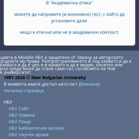
В "Академична етика"
можете да направите (и анонимно) тест, с който да
установите дали
нещо е етично или не в академичен контекст.
ията в Moodle НБУ е защитена от Закона за авторското
сродните му права. Разпространяването й под каквато и да е
каквато и да е цел и в каквато и да е медия, носител или
на среда може да стане само със съгласието на Нов
и университет.
1991-2026 © New Bulgarian University
В момента имате достъп като гост (
Влизане
)
Начална страница
НБУ
НБУ Сайт
НБУ Новини
НБУ Поща
НБУ Библиотечен каталог
НБУ Научен архив