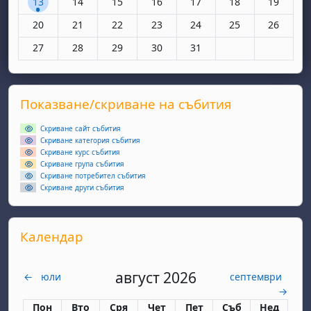
13
14
15
16
17
18
19
Няма събития, понеделник, 20 октомври
Няма събития, вторник, 21 октомври
Няма събития, сряда, 22 октомври
Няма събития, четвъртък, 23 окт
Няма събития, петък, 24 
Няма събития, съ
Няма съби
20
21
22
23
24
25
26
Няма събития, понеделник, 27 октомври
Няма събития, вторник, 28 октомври
Няма събития, сряда, 29 октомври
Няма събития, четвъртък, 30 окт
Няма събития, петък, 31 
27
28
29
30
31
Supplementary blocks
Прескочи Показване/скриване на събития
Показване/скриване на събития
Скриване сайт събития
Скриване категория събития
Скриване курс събития
Скриване група събития
Скриване потребител събития
Скриване други събития
Прескочи Календар
Календар
август 2026
←
юли
септември
→
Понеделник
вторник
сряда
четвъртък
петък
събота
неделя
Пон
Вто
Сря
Чет
Пет
Съб
Нед