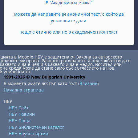
В "Академична етика"
можете да направите (и анонимно) тест, с който да
установите дали
нещо е етично или не в академичен контекст.
ията в Moodle НБУ е защитена от Закона за авторското
сродните му права. Разпространяването й под каквато и да е
каквато и да е цел и в каквато и да е медия, носител или
на среда може да стане само със съгласието на Нов
и университет.
1991-2026 © New Bulgarian University
В момента имате достъп като гост (
Влизане
)
Начална страница
НБУ
НБУ Сайт
НБУ Новини
НБУ Поща
НБУ Библиотечен каталог
НБУ Научен архив