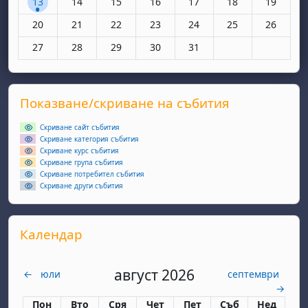
13
14
15
16
17
18
19
Няма събития, понеделник, 20 октомври
Няма събития, вторник, 21 октомври
Няма събития, сряда, 22 октомври
Няма събития, четвъртък, 23 окт
Няма събития, петък, 24 
Няма събития, съ
Няма съби
20
21
22
23
24
25
26
Няма събития, понеделник, 27 октомври
Няма събития, вторник, 28 октомври
Няма събития, сряда, 29 октомври
Няма събития, четвъртък, 30 окт
Няма събития, петък, 31 
27
28
29
30
31
Supplementary blocks
Прескочи Показване/скриване на събития
Показване/скриване на събития
Скриване сайт събития
Скриване категория събития
Скриване курс събития
Скриване група събития
Скриване потребител събития
Скриване други събития
Прескочи Календар
Календар
август 2026
←
юли
септември
→
Понеделник
вторник
сряда
четвъртък
петък
събота
неделя
Пон
Вто
Сря
Чет
Пет
Съб
Нед