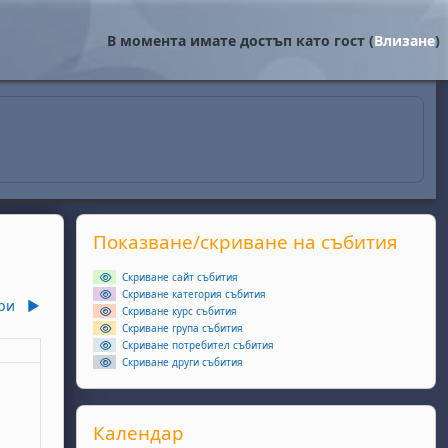
В момента имате достъп като гост (
Влизане
)
Supplementary blocks
Прескочи Показване/скриване на събития
Показване/скриване на събития
Скриване сайт събития
Скриване категория събития
ри
▶︎
Скриване курс събития
Скриване група събития
Скриване потребител събития
еля
Скриване други събития
ри
ота, 4 октомври
събития, неделя, 5 октомври
Прескочи Календар
Календар