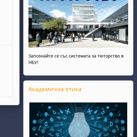
ври
Запознайте се със системата за тюторство в
НБУ!
Прескочи Академична етика
Академична етика