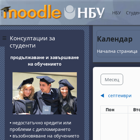
Прескочи на основнот
НБУ
Студе
Блокове
Прескочи Консултации за студенти
Консултации за
Календар
Страничен панел
студенти
Начална страница
продължаване и завършване
на обучението
Месец
◀︎
септември
Понеделник
вт
Пон
Вт
•
недостатъчно кредити или
проблеми с дипломирането
•
възобновяване на обучението