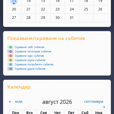
13
14
15
16
17
18
19
Няма събития, понеделник, 20 октомври
Няма събития, вторник, 21 октомври
Няма събития, сряда, 22 октомври
Няма събития, четвъртък, 23 окт
Няма събития, петък, 24 
Няма събития, съ
Няма съби
20
21
22
23
24
25
26
Няма събития, понеделник, 27 октомври
Няма събития, вторник, 28 октомври
Няма събития, сряда, 29 октомври
Няма събития, четвъртък, 30 окт
Няма събития, петък, 31 
27
28
29
30
31
Supplementary blocks
Прескочи Показване/скриване на събития
Показване/скриване на събития
Скриване сайт събития
Скриване категория събития
Скриване курс събития
Скриване група събития
Скриване потребител събития
Скриване други събития
Прескочи Календар
Календар
август 2026
←
юли
септември
→
Понеделник
вторник
сряда
четвъртък
петък
събота
неделя
Пон
Вто
Сря
Чет
Пет
Съб
Нед