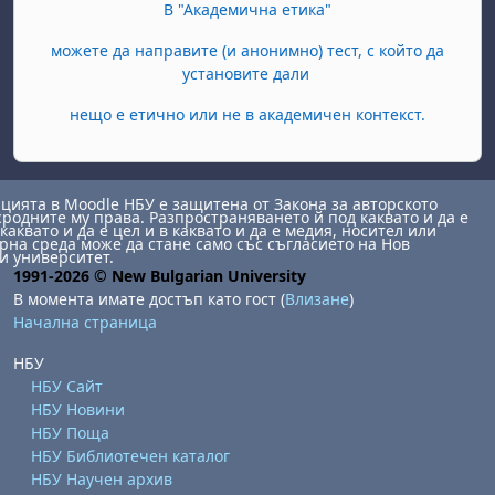
В "Академична етика"
можете да направите (и анонимно) тест, с който да
установите дали
нещо е етично или не в академичен контекст.
ията в Moodle НБУ е защитена от Закона за авторското
сродните му права. Разпространяването й под каквато и да е
каквато и да е цел и в каквато и да е медия, носител или
на среда може да стане само със съгласието на Нов
и университет.
1991-2026 © New Bulgarian University
В момента имате достъп като гост (
Влизане
)
Начална страница
НБУ
НБУ Сайт
НБУ Новини
НБУ Поща
НБУ Библиотечен каталог
НБУ Научен архив