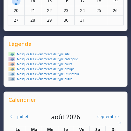
13
14
15
16
17
18
19
Aucun événement, lundi 20 octobre
Aucun événement, mardi 21 octobre
Aucun événement, mercredi 22 octobre
Aucun événement, jeudi 23 octobr
Aucun événement, vendred
Aucun événement,
Aucun évé
20
21
22
23
24
25
26
Aucun événement, lundi 27 octobre
Aucun événement, mardi 28 octobre
Aucun événement, mercredi 29 octobre
Aucun événement, jeudi 30 octobr
Aucun événement, vendred
27
28
29
30
31
Supplementary blocks
Passer Légende
Légende
Masquer les événements de type site
Masquer les événements de type catégorie
Masquer les événements de type cours
Masquer les événements de type groupe
Masquer les événements de type utilisateur
Masquer les événements de type autre
Passer Calendrier
Calendrier
août 2026
←
juillet
septembre
→
Lundi
Mardi
Mercredi
Jeudi
Vendredi
Samedi
Dimanch
Lu
Ma
Me
Je
Ve
Sa
Di