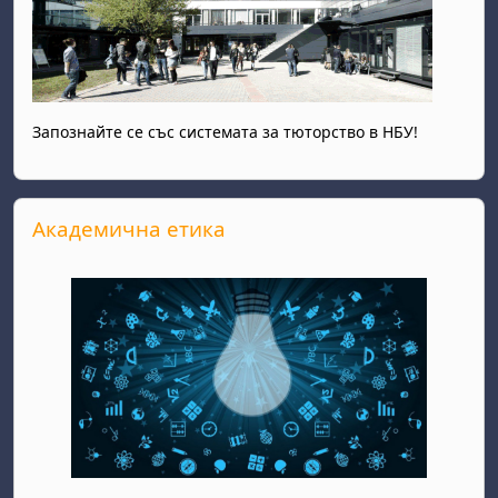
Запознайте се със системата за тюторство в НБУ!
Passer Академична етика
Академична етика