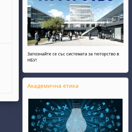
ври
Запознайте се със системата за тюторство в
НБУ!
Прескочи Академична етика
Академична етика