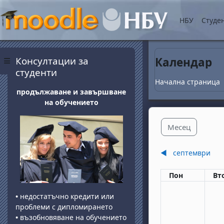
Прескочи на основнот
НБУ
Студе
Блокове
Прескочи Консултации за студенти
Консултации за
Календар
Страничен панел
студенти
Начална страница
продължаване и завършване
на обучението
Месец
◀︎
септември
Понеделник
вт
Пон
Вт
•
недостатъчно кредити или
проблеми с дипломирането
•
възобновяване на обучението