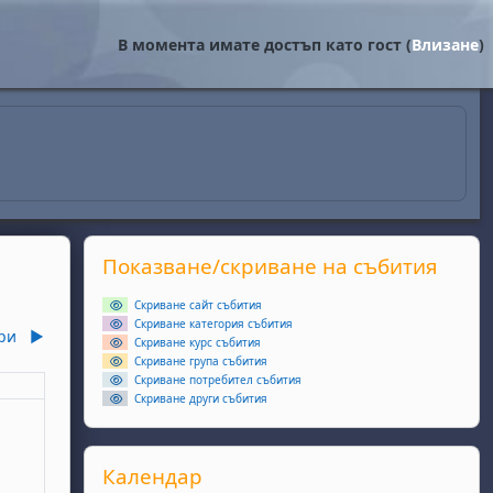
В момента имате достъп като гост (
Влизане
)
Supplementary blocks
Прескочи Показване/скриване на събития
Показване/скриване на събития
Скриване сайт събития
Скриване категория събития
ри
▶︎
Скриване курс събития
Скриване група събития
Скриване потребител събития
еля
Скриване други събития
ри
ота, 4 октомври
събития, неделя, 5 октомври
Прескочи Календар
Календар