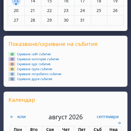
13
14
15
16
17
18
19
Няма събития, понеделник, 20 октомври
Няма събития, вторник, 21 октомври
Няма събития, сряда, 22 октомври
Няма събития, четвъртък, 23 окт
Няма събития, петък, 24 
Няма събития, съ
Няма съби
20
21
22
23
24
25
26
Няма събития, понеделник, 27 октомври
Няма събития, вторник, 28 октомври
Няма събития, сряда, 29 октомври
Няма събития, четвъртък, 30 окт
Няма събития, петък, 31 
27
28
29
30
31
Supplementary blocks
Прескочи Показване/скриване на събития
Показване/скриване на събития
Скриване сайт събития
Скриване категория събития
Скриване курс събития
Скриване група събития
Скриване потребител събития
Скриване други събития
Прескочи Календар
Календар
август 2026
←
юли
септември
→
Понеделник
вторник
сряда
четвъртък
петък
събота
неделя
Пон
Вто
Сря
Чет
Пет
Съб
Нед