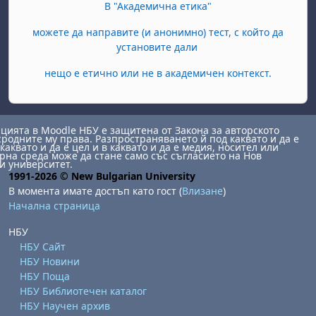
В "Академична етика"
можете да направите (и анонимно) тест, с който да
установите дали
нещо е етично или не в академичен контекст.
ията в Moodle НБУ е защитена от Закона за авторското
сродните му права. Разпространяването й под каквато и да е
каквато и да е цел и в каквато и да е медия, носител или
на среда може да стане само със съгласието на Нов
и университет.
1991-2026 © New Bulgarian University
В момента имате достъп като гост (
Влизане
)
Начална страница
НБУ
НБУ Сайт
НБУ Новини
НБУ Поща
НБУ Библиотечен каталог
НБУ Научен архив