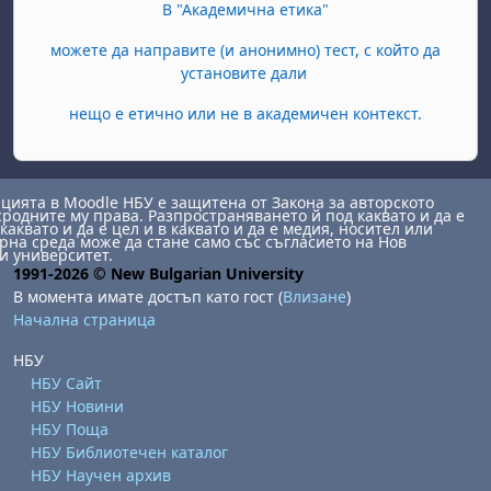
В "Академична етика"
можете да направите (и анонимно) тест, с който да
установите дали
нещо е етично или не в академичен контекст.
ията в Moodle НБУ е защитена от Закона за авторското
сродните му права. Разпространяването й под каквато и да е
каквато и да е цел и в каквато и да е медия, носител или
на среда може да стане само със съгласието на Нов
и университет.
1991-2026 © New Bulgarian University
В момента имате достъп като гост (
Влизане
)
Начална страница
НБУ
НБУ Сайт
НБУ Новини
НБУ Поща
НБУ Библиотечен каталог
НБУ Научен архив