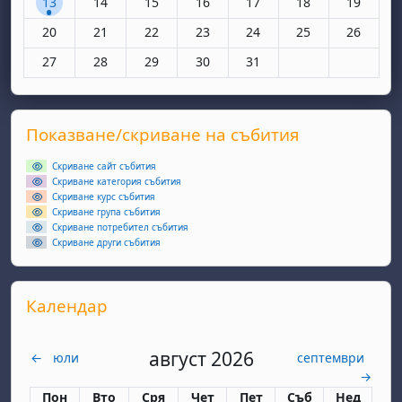
13
14
15
16
17
18
19
Няма събития, понеделник, 20 октомври
Няма събития, вторник, 21 октомври
Няма събития, сряда, 22 октомври
Няма събития, четвъртък, 23 окт
Няма събития, петък, 24 
Няма събития, съ
Няма съби
20
21
22
23
24
25
26
Няма събития, понеделник, 27 октомври
Няма събития, вторник, 28 октомври
Няма събития, сряда, 29 октомври
Няма събития, четвъртък, 30 окт
Няма събития, петък, 31 
27
28
29
30
31
Supplementary blocks
Прескочи Показване/скриване на събития
Показване/скриване на събития
Скриване сайт събития
Скриване категория събития
Скриване курс събития
Скриване група събития
Скриване потребител събития
Скриване други събития
Прескочи Календар
Календар
август 2026
←
юли
септември
→
Понеделник
вторник
сряда
четвъртък
петък
събота
неделя
Пон
Вто
Сря
Чет
Пет
Съб
Нед