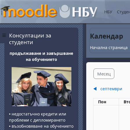
Прескочи на основнот
НБУ
Студе
Блокове
Прескочи Консултации за студенти
Консултации за
Календар
Страничен панел
студенти
Начална страница
продължаване и завършване
на обучението
Месец
◀︎
септември
Понеделник
вт
Пон
Вт
•
недостатъчно кредити или
проблеми с дипломирането
•
възобновяване на обучението