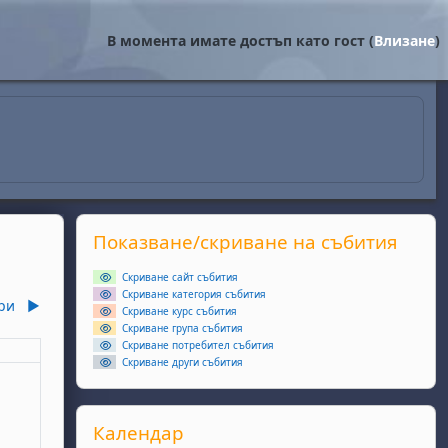
В момента имате достъп като гост (
Влизане
)
Supplementary blocks
Прескочи Показване/скриване на събития
Показване/скриване на събития
Скриване сайт събития
Скриване категория събития
ри
▶︎
Скриване курс събития
Скриване група събития
Скриване потребител събития
еля
Скриване други събития
ри
ота, 4 октомври
събития, неделя, 5 октомври
Прескочи Календар
Календар