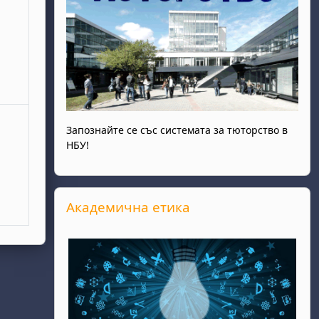
ври
Запознайте се със системата за тюторство в
НБУ!
Прескочи Академична етика
Академична етика