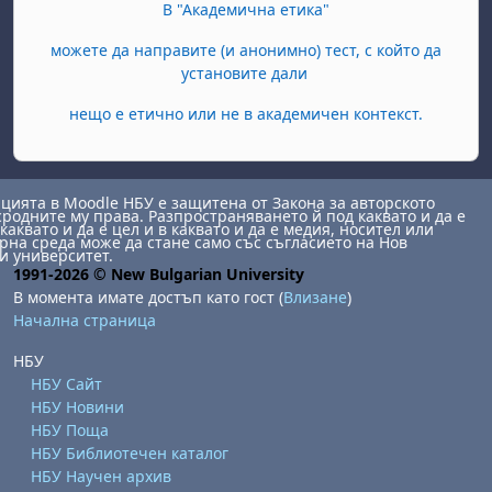
В "Академична етика"
можете да направите (и анонимно) тест, с който да
установите дали
нещо е етично или не в академичен контекст.
ията в Moodle НБУ е защитена от Закона за авторското
сродните му права. Разпространяването й под каквато и да е
каквато и да е цел и в каквато и да е медия, носител или
на среда може да стане само със съгласието на Нов
и университет.
1991-2026 © New Bulgarian University
В момента имате достъп като гост (
Влизане
)
Начална страница
НБУ
НБУ Сайт
НБУ Новини
НБУ Поща
НБУ Библиотечен каталог
НБУ Научен архив