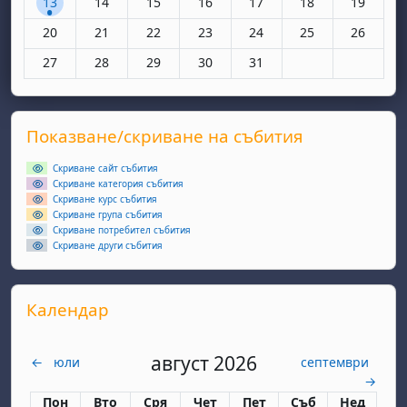
13
14
15
16
17
18
19
Няма събития, понеделник, 20 октомври
Няма събития, вторник, 21 октомври
Няма събития, сряда, 22 октомври
Няма събития, четвъртък, 23 окт
Няма събития, петък, 24 
Няма събития, съ
Няма съби
20
21
22
23
24
25
26
Няма събития, понеделник, 27 октомври
Няма събития, вторник, 28 октомври
Няма събития, сряда, 29 октомври
Няма събития, четвъртък, 30 окт
Няма събития, петък, 31 
27
28
29
30
31
Supplementary blocks
Прескочи Показване/скриване на събития
Показване/скриване на събития
Скриване сайт събития
Скриване категория събития
Скриване курс събития
Скриване група събития
Скриване потребител събития
Скриване други събития
Прескочи Календар
Календар
август 2026
←
юли
септември
→
Понеделник
вторник
сряда
четвъртък
петък
събота
неделя
Пон
Вто
Сря
Чет
Пет
Съб
Нед