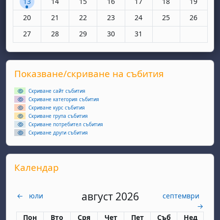
13
14
15
16
17
18
19
Няма събития, понеделник, 20 октомври
Няма събития, вторник, 21 октомври
Няма събития, сряда, 22 октомври
Няма събития, четвъртък, 23 окт
Няма събития, петък, 24 
Няма събития, съ
Няма съби
20
21
22
23
24
25
26
Няма събития, понеделник, 27 октомври
Няма събития, вторник, 28 октомври
Няма събития, сряда, 29 октомври
Няма събития, четвъртък, 30 окт
Няма събития, петък, 31 
27
28
29
30
31
Supplementary blocks
Прескочи Показване/скриване на събития
Показване/скриване на събития
Скриване сайт събития
Скриване категория събития
Скриване курс събития
Скриване група събития
Скриване потребител събития
Скриване други събития
Прескочи Календар
Календар
август 2026
←
юли
септември
→
Понеделник
вторник
сряда
четвъртък
петък
събота
неделя
Пон
Вто
Сря
Чет
Пет
Съб
Нед