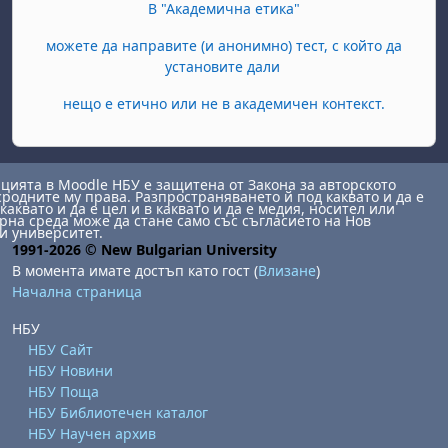
В "Академична етика"
можете да направите (и анонимно) тест, с който да
установите дали
нещо е етично или не в академичен контекст.
ията в Moodle НБУ е защитена от Закона за авторското
сродните му права. Разпространяването й под каквато и да е
каквато и да е цел и в каквато и да е медия, носител или
на среда може да стане само със съгласието на Нов
и университет.
1991-2026 © New Bulgarian University
В момента имате достъп като гост (
Влизане
)
Начална страница
НБУ
НБУ Сайт
НБУ Новини
НБУ Поща
НБУ Библиотечен каталог
НБУ Научен архив