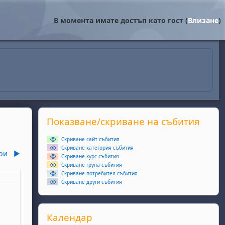
В момента имате достъп като гост (
Влизане
)
Supplementary blocks
Прескочи Показване/скриване на събития
Показване/скриване на събития
Скриване сайт събития
Скриване категория събития
ри
▶︎
Скриване курс събития
Скриване група събития
Скриване потребител събития
еля
Скриване други събития
ри
ота, 4 октомври
събития, неделя, 5 октомври
Прескочи Календар
Календар