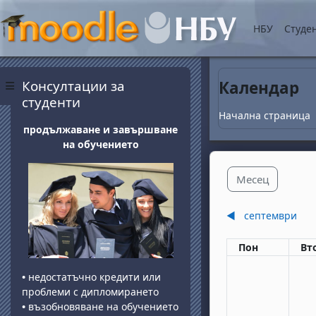
Прескочи на основнот
НБУ
Студе
Блокове
Прескочи Консултации за студенти
Консултации за
Календар
Страничен панел
студенти
Начална страница
продължаване и завършване
на обучението
Месец
◀︎
септември
Понеделник
вт
Пон
Вт
•
недостатъчно кредити или
проблеми с дипломирането
•
възобновяване на обучението