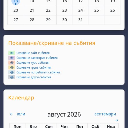
13
14
15
16
17
18
19
Няма събития, понеделник, 20 октомври
Няма събития, вторник, 21 октомври
Няма събития, сряда, 22 октомври
Няма събития, четвъртък, 23 окт
Няма събития, петък, 24 
Няма събития, съ
Няма съби
20
21
22
23
24
25
26
Няма събития, понеделник, 27 октомври
Няма събития, вторник, 28 октомври
Няма събития, сряда, 29 октомври
Няма събития, четвъртък, 30 окт
Няма събития, петък, 31 
27
28
29
30
31
Supplementary blocks
Прескочи Показване/скриване на събития
Показване/скриване на събития
Скриване сайт събития
Скриване категория събития
Скриване курс събития
Скриване група събития
Скриване потребител събития
Скриване други събития
Прескочи Календар
Календар
август 2026
←
юли
септември
→
Понеделник
вторник
сряда
четвъртък
петък
събота
неделя
Пон
Вто
Сря
Чет
Пет
Съб
Нед