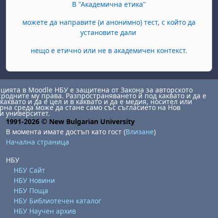
В "Академична етика"
можете да направите (и анонимно) тест, с който да
установите дали
нещо е етично или не в академичен контекст.
ията в Moodle НБУ е защитена от Закона за авторското
сродните му права. Разпространяването й под каквато и да е
каквато и да е цел и в каквато и да е медия, носител или
на среда може да стане само със съгласието на Нов
и университет.
1991-2026 © New Bulgarian University
В момента имате достъп като гост (
Влизане
)
Начална страница
НБУ
НБУ Сайт
НБУ Новини
НБУ Поща
НБУ Библиотечен каталог
НБУ Научен архив