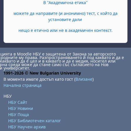
В "Академична етика"
можете да направите (и анонимно) тест, с който да
установите дали
нещо е етично или не в академичен контекст.
ията в Moodle НБУ е защитена от Закона за авторското
сродните му права. Разпространяването й под каквато и да е
каквато и да е цел и в каквато и да е медия, носител или
на среда може да стане само със съгласието на Нов
и университет.
1991-2026 © New Bulgarian University
В момента имате достъп като гост (
Влизане
)
Начална страница
НБУ
НБУ Сайт
НБУ Новини
НБУ Поща
НБУ Библиотечен каталог
НБУ Научен архив