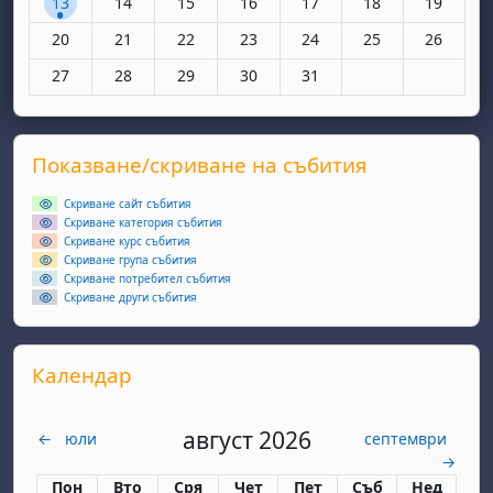
13
14
15
16
17
18
19
Няма събития, понеделник, 20 октомври
Няма събития, вторник, 21 октомври
Няма събития, сряда, 22 октомври
Няма събития, четвъртък, 23 окт
Няма събития, петък, 24 
Няма събития, съ
Няма съби
20
21
22
23
24
25
26
Няма събития, понеделник, 27 октомври
Няма събития, вторник, 28 октомври
Няма събития, сряда, 29 октомври
Няма събития, четвъртък, 30 окт
Няма събития, петък, 31 
27
28
29
30
31
Supplementary blocks
Прескочи Показване/скриване на събития
Показване/скриване на събития
Скриване сайт събития
Скриване категория събития
Скриване курс събития
Скриване група събития
Скриване потребител събития
Скриване други събития
Прескочи Календар
Календар
август 2026
←
юли
септември
→
Понеделник
вторник
сряда
четвъртък
петък
събота
неделя
Пон
Вто
Сря
Чет
Пет
Съб
Нед