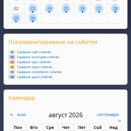
Няма събития, понеделник, 22 септември
1 събитие, вторник, 23 септември
1 събитие, сряда, 24 септември
1 събитие, четвъртък, 25 септем
1 събитие, петък, 26 сеп
1 събитие, събота
1 събитие
22
23
24
25
26
27
28
1 събитие, понеделник, 29 септември
1 събитие, вторник, 30 септември
29
30
Supplementary blocks
Прескочи Показване/скриване на събития
Показване/скриване на събития
Скриване сайт събития
Скриване категория събития
Скриване курс събития
Скриване група събития
Скриване потребител събития
Скриване други събития
Прескочи Календар
Календар
август 2026
←
юли
септември
→
Понеделник
вторник
сряда
четвъртък
петък
събота
неделя
Пон
Вто
Сря
Чет
Пет
Съб
Нед