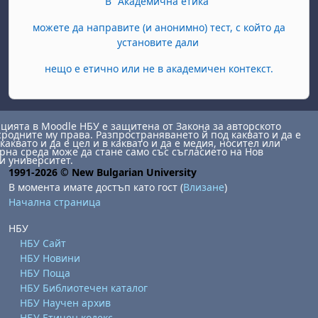
В "Академична етика"
можете да направите (и анонимно) тест, с който да
установите дали
нещо е етично или не в академичен контекст.
ията в Moodle НБУ е защитена от Закона за авторското
сродните му права. Разпространяването й под каквато и да е
каквато и да е цел и в каквато и да е медия, носител или
на среда може да стане само със съгласието на Нов
и университет.
1991-2026 © New Bulgarian University
В момента имате достъп като гост (
Влизане
)
Начална страница
НБУ
НБУ Сайт
НБУ Новини
НБУ Поща
НБУ Библиотечен каталог
НБУ Научен архив
НБУ Етичен кодекс