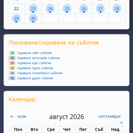
Няма събития, понеделник, 22 септември
1 събитие, вторник, 23 септември
1 събитие, сряда, 24 септември
1 събитие, четвъртък, 25 септем
1 събитие, петък, 26 сеп
1 събитие, събота
1 събитие
22
23
24
25
26
27
28
1 събитие, понеделник, 29 септември
1 събитие, вторник, 30 септември
29
30
Supplementary blocks
Прескочи Показване/скриване на събития
Показване/скриване на събития
Скриване сайт събития
Скриване категория събития
Скриване курс събития
Скриване група събития
Скриване потребител събития
Скриване други събития
Прескочи Календар
Календар
август 2026
←
юли
септември
→
Понеделник
вторник
сряда
четвъртък
петък
събота
неделя
Пон
Вто
Сря
Чет
Пет
Съб
Нед