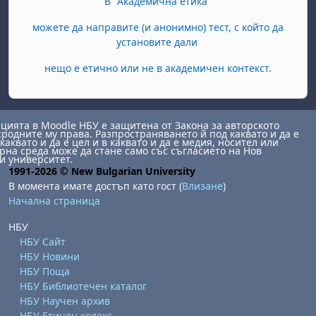
В "Академична етика"
можете да направите (и анонимно) тест, с който да
установите дали
нещо е етично или не в академичен контекст.
ията в Moodle НБУ е защитена от Закона за авторското
сродните му права. Разпространяването й под каквато и да е
каквато и да е цел и в каквато и да е медия, носител или
на среда може да стане само със съгласието на Нов
и университет.
1991-2026 © New Bulgarian University
В момента имате достъп като гост (
Влизане
)
Начална страница
НБУ
НБУ Сайт
НБУ Новини
НБУ Поща
НБУ Библиотечен каталог
НБУ Научен архив
НБУ Етичен кодекс